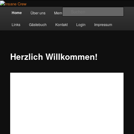
Zum
Herzlich willkommen bei der Insane Crew!
Inhalt
Hauptmenü
Such
Home
Über uns
Member
Termine
Galerie
wechseln
Insane Crew
Links
Gästebuch
Kontakt
Login
Impressum
Herzlich Willkommen!