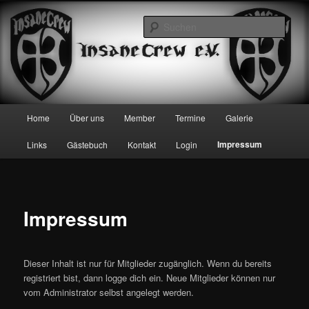
Zum
Herzlich willkommen bei der Insane Crew!
Inhalt
Such
wechseln
Insane Crew
Hauptmenü
Home
Über uns
Member
Termine
Galerie
Impressum
Links
Gästebuch
Kontakt
Login
Impressum
Dieser Inhalt ist nur für Mitglieder zugänglich. Wenn du bereits
registriert bist, dann logge dich ein. Neue Mitglieder können nur
vom Administrator selbst angelegt werden.