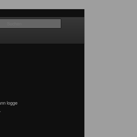
Suchen
dann logge
.