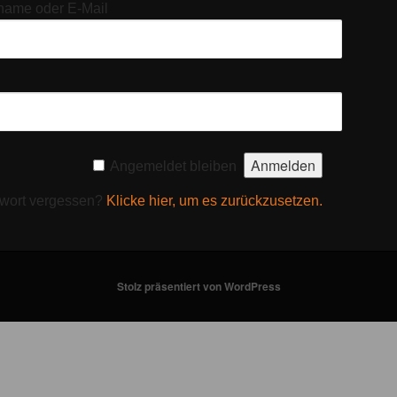
name oder E-Mail
Angemeldet bleiben
wort vergessen?
Klicke hier, um es zurückzusetzen.
Stolz präsentiert von WordPress