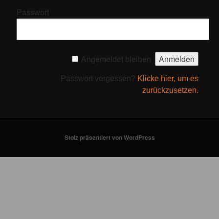
Passwort
Angemeldet bleiben
Passwort vergessen?
Klicke hier, um es
zurückzusetzen.
Stolz präsentiert von WordPress