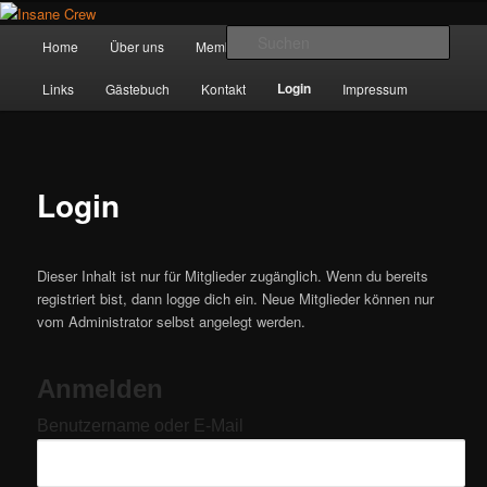
Zum
Herzlich willkommen bei der Insane Crew!
Inhalt
Hauptmenü
Such
Home
Über uns
Member
Termine
Galerie
wechseln
Insane Crew
Login
Links
Gästebuch
Kontakt
Impressum
Login
Dieser Inhalt ist nur für Mitglieder zugänglich. Wenn du bereits
registriert bist, dann logge dich ein. Neue Mitglieder können nur
vom Administrator selbst angelegt werden.
Anmelden
Benutzername oder E-Mail